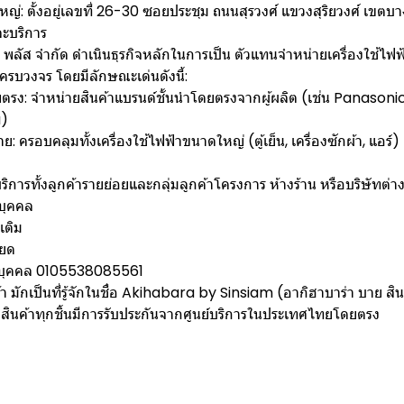
นใหญ่: ตั้งอยู่เลขที่ 26-30 ซอยประชุม ถนนสุรวงศ์ แขวงสุริยวงศ์ เขต
ละบริการ
ม พลัส จำกัด ดำเนินธุรกิจหลักในการเป็น ตัวแทนจำหน่ายเครื่องใช้
รบวงจร โดยมีลักษณะเด่นดังนี้:
ตรง: จำหน่ายสินค้าแบรนด์ชั้นนำโดยตรงจากผู้ผลิต (เช่น Panasonic
)
 ครอบคลุมทั้งเครื่องใช้ไฟฟ้าขนาดใหญ่ (ตู้เย็น, เครื่องซักผ้า, แอร์)
้บริการทั้งลูกค้ารายย่อยและกลุ่มลูกค้าโครงการ ห้างร้าน หรือบริษัทต่
บุคคล
มเติม
ียด
ติบุคคล 0105538085561
ค้า มักเป็นที่รู้จักในชื่อ Akihabara by Sinsiam (อากิฮาบาร่า บาย ส
อ สินค้าทุกชิ้นมีการรับประกันจากศูนย์บริการในประเทศไทยโดยตรง