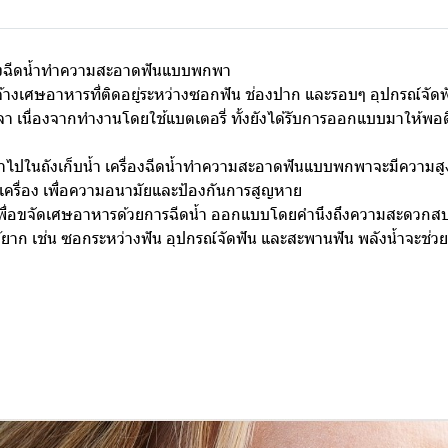
ื่องฉีดน้ำทำความสะอาดฟันแบบพกพา
งเศษอาหารที่ติดอยู่ระหว่างซอกฟัน ช่องปาก และรอบๆ อุปกรณ์จัดฟ
วลา เนื่องจากทำงานโดยใช้แบตเตอรี่ ทั้งยังได้รับการออกแบบมาให้พอด
ข้าไปในถังเก็บน้ำ เครื่องฉีดน้ำทำความสะอาดฟันแบบพกพาจะมีความส
ัวเครื่อง เพื่อความอนามัยและป้องกันการสูญหาย
ดาย เพื่อขจัดเศษอาหารด้วยการฉีดน้ำ ออกแบบโดยคำนึงถึงความสะดวกส
ได้ยาก เช่น ซอกระหว่างฟัน อุปกรณ์จัดฟัน และสะพานฟัน พลังน้ำจะช