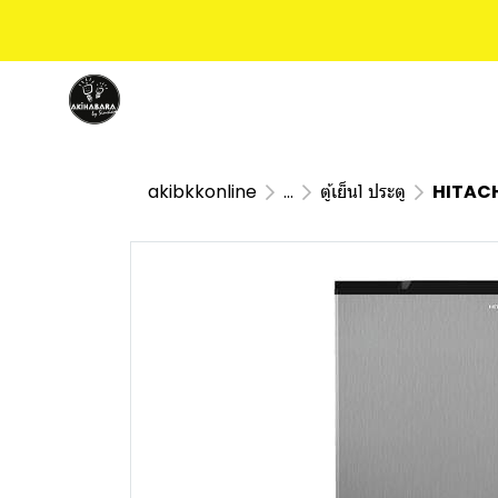
akibkkonline
...
ตู้เย็น1 ประตู
HITACHI