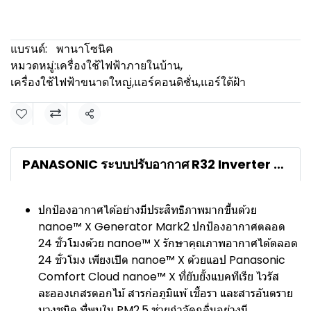
แบรนด์:
พานาโซนิค
หมวดหมู่:
เครื่องใช้ไฟฟ้าภายในบ้าน
,
เครื่องใช้ไฟฟ้าขนาดใหญ่
,
แอร์คอนดิชั่น
,
แอร์ใต้ฝ้า
แชร์
PANASONIC ระบบปรับอากาศ R32 Inverter NX Series Ceiling Exposed
ปกป้องอากาศได้อย่างมีประสิทธิภาพมากขึ้นด้วย
nanoe™ X Generator Mark2 ปกป้องอากาศตลอด
24 ชั่วโมงด้วย nanoe™ X รักษาคุณภาพอากาศได้ตลอด
24 ชั่วโมง เพียงเปิด nanoe™ X ด้วยแอป Panasonic
Comfort Cloud nanoe™ X ที่ยับยั้งแบคทีเรีย ไวรัส
ละอองเกสรดอกไม้ สารก่อภูมิแพ้ เชื้อรา และสารอันตราย
บางชนิด ที่พบใน PM2.5 ช่วยกำจัดกลิ่นอย่างมี