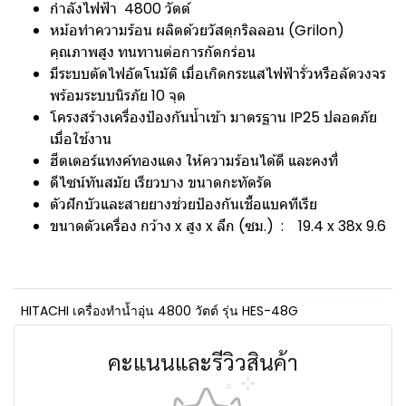
กำลังไฟฟ้า 4800 วัตต์
หม้อทำความร้อน ผลิตด้วยวัสดุกริลลอน (Grilon)
คุณภาพสูง ทนทานต่อการกัดกร่อน
มีระบบตัดไฟอัตโนมัติ เมื่อเกิดกระแสไฟฟ้ารั่วหรือลัดวงจร
พร้อมระบบนิรภัย 10 จุด
โครงสร้างเครื่องป้องกันน้ำเข้า มาตรฐาน IP25 ปลอดภัย
เมื่อใช้งาน
ฮีตเตอร์แทงค์ทองแดง ให้ความร้อนได้ดี และคงที่
ดีไซน์ทันสมัย เรียวบาง ขนาดกะทัดรัด
ตัวฝักบัวและสายยางช่วยป้องกันเชื้อแบคทีเรีย
ขนาดตัวเครื่อง กว้าง x สูง x ลึก (ซม.) : 19.4 x 38x 9.6
HITACHI เครื่องทำน้ำอุ่น 4800 วัตต์ รุ่น HES-48G
คะแนนและรีวิวสินค้า