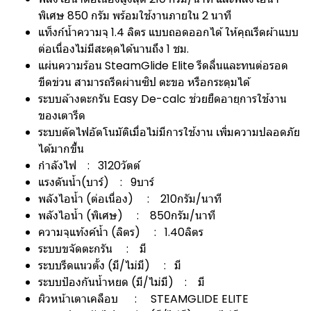
พิเศษ 850 กรัม พร้อมใช้งานภายใน 2 นาที
แท็งก์น้ำความจุ 1.4 ลิตร แบบถอดออกได้ ให้คุณรีดผ้าแบบ
ต่อเนื่องไม่มีสะดุดได้นานถึง 1 ชม.
แผ่นความร้อน SteamGlide Elite รีดลื่นและทนต่อรอด
ขีดข่วน สามารถรีดผ่านซิป ตะขอ หรือกระดุมได้
ระบบล้างตะกรัน Easy De-calc ช่วยยืดอายุการใช้งาน
ของเตารีด
ระบบตัดไฟอัตโนมัติเมื่อไม่มีการใช้งาน เพิ่มความปลอดภัย
ได้มากขึ้น
กำลังไฟ : 3120วัตต์
แรงดันน้ำ(บาร์) : 9บาร์
พลังไอน้ำ (ต่อเนื่อง) : 210กรัม/นาที
พลังไอน้ำ (พิเศษ) : 850กรัม/นาที
ความจุแท้งค์น้ำ (ลิตร) : 1.40ลิตร
ระบบขจัดตะกรัน : มี
ระบบรีดแนวตั้ง (มี/ไม่มี) : มี
ระบบป้องกันน้ำหยด (มี/ไม่มี) : มี
ผิวหน้าเตาเคลือบ : STEAMGLIDE ELITE