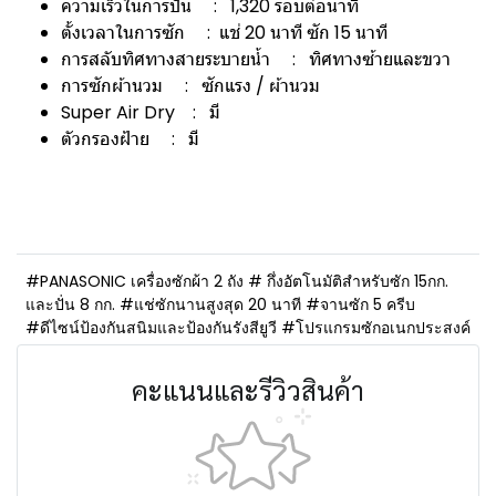
ความเร็วในการปั่น : 1,320 รอบต่อนาที
ตั้งเวลาในการซัก : แช่ 20 นาที ซัก 15 นาที
การสลับทิศทางสายระบายน้ำ : ทิศทางซ้ายและขวา
การซักผ้านวม : ซักแรง / ผ้านวม
Super Air Dry : มี
ตัวกรองฝ้าย : มี
#PANASONIC เครื่องซักผ้า 2 ถัง # กึ่งอัตโนมัติสำหรับซัก 15กก.
และปั่น 8 กก. #แช่ซักนานสูงสุด 20 นาที #จานซัก 5 ครีบ
#ดีไซน์ป้องกันสนิมและป้องกันรังสียูวี #โปรแกรมซักอเนกประสงค์
คะแนนและรีวิวสินค้า