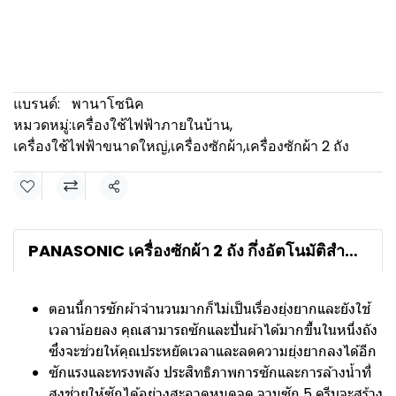
แบรนด์:
พานาโซนิค
หมวดหมู่:
เครื่องใช้ไฟฟ้าภายในบ้าน
,
เครื่องใช้ไฟฟ้าขนาดใหญ่
,
เครื่องซักผ้า
,
เครื่องซักผ้า 2 ถัง
แชร์
PANASONIC เครื่องซักผ้า 2 ถัง กึ่งอัตโนมัติสำหรับซัก 15กก. และปั่น 8 กก. รุ่น NA-W15XG1BRCรายละเอียดสินค้า
ตอนนี้การซักผ้าจำนวนมากก็ไม่เป็นเรื่องยุ่งยากและยังใช้
เวลาน้อยลง คุณสามารถซักและปั่นผ้าได้มากขึ้นในหนึ่งถัง
ซึ่งจะช่วยให้คุณประหยัดเวลาและลดความยุ่งยากลงได้อีก
ซักแรงและทรงพลัง ประสิทธิภาพการซักและการล้างน้ำที่
สูงช่วยให้ซักได้อย่างสะอาดหมดจด จานซัก 5 ครีบจะสร้าง