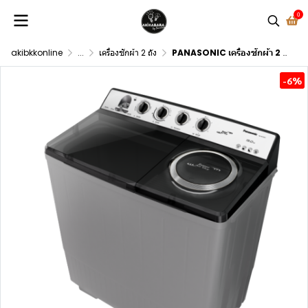
0
akibkkonline
...
เครื่องซักผ้า 2 ถัง
PANASONIC เครื่องซักผ้า 2 ถัง กึ่งอัตโนมัติสำหรับซัก 15กก. และปั่น 8 กก. รุ่น NA-W15XG1BRC
-6%