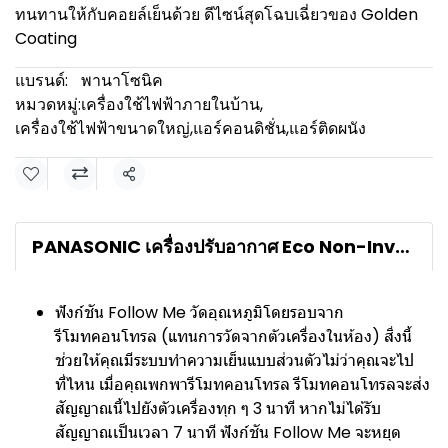
ทนทานให้กับคอยล์เย็นด้วย ดีไซน์สุดโฉบเฉี่ยวของ Golden
Coating
แบรนด์:
พานาโซนิค
หมวดหมู่:
เครื่องใช้ไฟฟ้าภายในบ้าน
,
เครื่องใช้ไฟฟ้าขนาดใหญ่
,
แอร์คอนดิชั่น
,
แอร์ติดผนัง
แชร์
PANASONIC เครื่องปรับอากาศ Eco Non-Inverter YN Seriesรุ่น CS/CU-YN24YKT
ฟังก์ชัน Follow Me วัดอุณหภูมิโดยรอบจาก
รีโมทคอนโทรล (แทนการวัดจากตัวเครื่องในห้อง) สิ่งนี้
ช่วยให้คุณมีระบบทำความเย็นแบบส่วนตัวไม่ว่าคุณจะไป
ที่ไหน เมื่อคุณพกพารีโมทคอนโทรล รีโมทคอนโทรลจะส่ง
สัญญาณนี้ไปยังตัวเครื่องทุก ๆ 3 นาที หากไม่ได้รับ
สัญญาณเป็นเวลา 7 นาที ฟังก์ชัน Follow Me จะหยุด