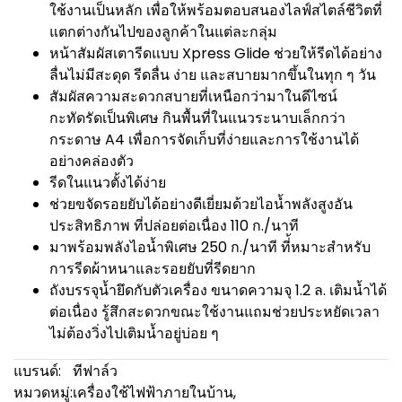
ใช้งานเป็นหลัก เพื่อให้พร้อมตอบสนองไลฟ์สไตล์ชีวิตที่
แตกต่างกันไปของลูกค้าในแต่ละกลุ่ม
หน้าสัมผัสเตารีดแบบ Xpress Glide ช่วยให้รีดได้อย่าง
ลื่นไม่มีสะดุด รีดลื่น ง่าย และสบายมากขึ้นในทุก ๆ วัน
สัมผัสความสะดวกสบายที่เหนือกว่ามาในดีไซน์
กะทัดรัดเป็นพิเศษ กินพื้นที่ในแนวระนาบเล็กกว่า
กระดาษ A4 เพื่อการจัดเก็บที่ง่ายและการใช้งานได้
อย่างคล่องตัว
รีดในแนวตั้งได้ง่าย
ช่วยขจัดรอยยับได้อย่างดีเยี่ยมด้วยไอน้ำพลังสูงอัน
ประสิทธิภาพ ที่ปล่อยต่อเนื่อง 110 ก./นาที
มาพร้อมพลังไอน้ำพิเศษ 250 ก./นาที ที่้หมาะสำหรับ
การรีดผ้าหนาและรอยยับที่รีดยาก
ถังบรรจุน้ำยึดกับตัวเครื่อง ขนาดความจุ 1.2 ล. เติมน้ำได้
ต่อเนื่อง รู้สึกสะดวกขณะใช้งานแถมช่วยประหยัดเวลา
ไม่ต้องวิ่งไปเติมน้ำอยู่บ่อย ๆ
แบรนด์:
ทีฟาล์ว
หมวดหมู่:
เครื่องใช้ไฟฟ้าภายในบ้าน
,