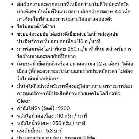
สัมผัสความสะดวกสบายที่เหนือกว่ามาในดีไซน์กะทัดรัด
เป็นพิเศษ กินพื้นที่ในแนวระนาบเล็กกว่ากระดาษ A4 เพื่อ
การจัดเก็บที่ง่ายและการใช้งานได้อย่างคล่องตัว
รีดในแนวตั้งได้ง่าย
ช่วยขจัดรอยยับได้อย่างดีเยี่ยมด้วยไอน้ำพลังสูงอัน
ประสิทธิภาพ ที่ปล่อยต่อเนื่อง 110 ก./นาที
มาพร้อมพลังไอน้ำพิเศษ 250 ก./นาที ที่้หมาะสำหรับการ
รีดผ้าหนาและรอยยับที่รีดยาก
ถังบรรจุน้ำยึดกับตัวเครื่อง ขนาดความจุ 1.2 ล. เติมน้ำได้ต่อ
เนื่อง รู้สึกสะดวกขณะใช้งานแถมช่วยประหยัดเวลา ไม่ต้อง
วิ่งไปเติมน้ำอยู่บ่อย ๆ
มั่นใจได้ถึงประสิทธิภาพที่คงอยู่ได้ยาวนาน เพราะมาพร้อม
การดูแลรักษาที่มีประสิทธิภาพด้วยเทคโนโลยี Calc
Clear
กำลังไฟฟ้า (วัตต์) : 2200
พลังไอน้ำต่อเนื่อง : 110 กรัม / นาที
พลังไอน้ำพิเศษ : 250 กรัม / นาที
แรงดันปั๊มน้ำ : 5.3 บาร์
ประเภทแผ่นความร้อน : Xpress Glide