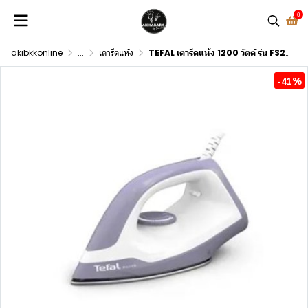
0
akibkkonline
...
เตารีดแห้ง
TEFAL เตารีดแห้ง 1200 วัตต์ รุ่น FS2623T0
-41%