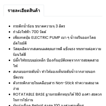
รายละเอียดสินค้า
กระติกน้ำร้อน ขนาดความจุ 3 ลิตร
กำลังไฟฟ้า 700 วัตต์
เพียงกดปุ่ม ELECTRIC PUMP เบา ๆ น้ำจะรินออกโดย
อัตโนมัติ
วัสดุผลิตจากสเตนเลสคุณภาพดี แข็งแรง ทนทานต่อความ
ร้อนได้ดี
ปลั๊กไฟระบบแม่เหล็ก ป้องกันอุบัติเหตุจากการสะดุดสาย
ไฟ
สเกลบอกระดับน้ำ ทำให้มองเห็นระดับน้ำจากภายนอก
ชัดเจน
ตัวกระติกภายในเคลือบสาร Non-Stick ทำความสะอาด
ง่าย
ROTATABLE BASE ฐานกระติกหมุนได้ 180 องศา สะดวก
ในการใช้งาน
ปุ่มเร่งเดือด Reboil สูงสุด 100 องศาเซลเซียส