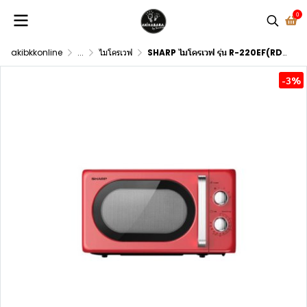
0
akibkkonline
...
ไมโครเวฟ
SHARP ไมโครเวฟ รุ่น R-220EF(RD) 20 ลิตร สีแดง
-3%