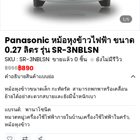
1/5
Panasonic หม้อหุงข้าวไฟฟ้า ขนาด
0.27 ลิตร รุ่น SR-3NBLSN
SKU : SR-3NBLSN
ขายแล้ว 0 ชิ้น
ยังไม่มีรีวิว
฿890
฿950
คำอธิบายสินค้าแบบย่อ
หม้อหุงข้าวขนาดเล็ก กะทัดรัด สามารถพกพาหริอเคลื่อน
ย้ายได้อย่าสะดวกสบายและยังมีน้ำหนักเบา
แบรนด์:
พานาโซนิค
หมวดหมู่:
เครื่องใช้ไฟฟ้าภายในบ้าน
,
เครื่องใช้ไฟฟ้าในครัว
,
หม้อหุงข้าว